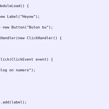
oduleLoad() {

ew Label("Heyow");

 new Button("Buton bu");

Handler(new ClickHandler() {

lick(ClickEvent event) {

log on numero");

.add(label);
