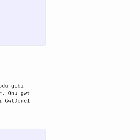
odu gibi
r. Onu gwt
i GwtDene1