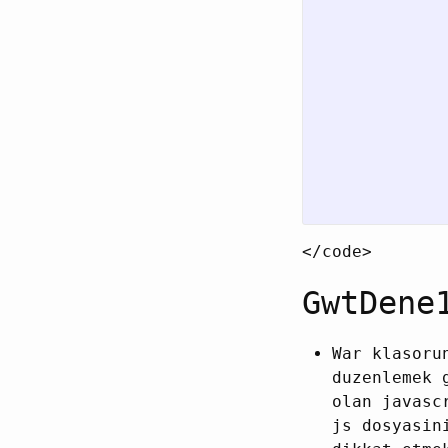
</code>
GwtDene
War klasoru
duzenlemek 
olan javasc
js dosyasin