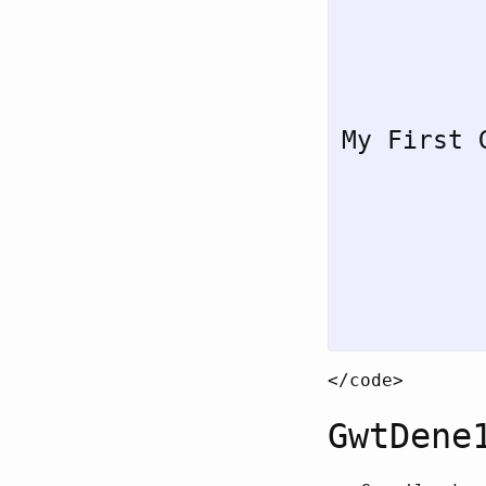
My First 
</code>
GwtDene