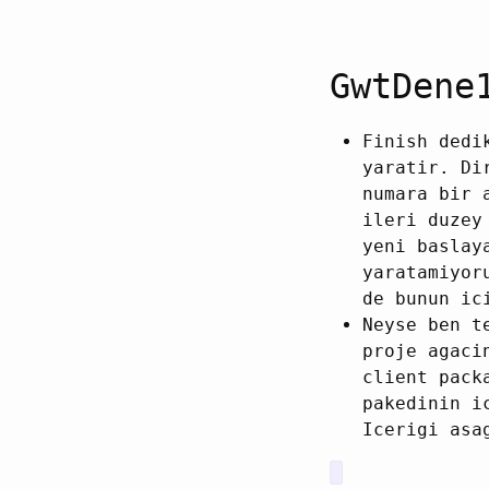
GwtDene
Finish dedi
yaratir. Di
numara bir 
ileri duzey
yeni baslay
yaratamiyor
de bunun ic
Neyse ben t
proje agaci
client pack
pakedinin i
Icerigi asa