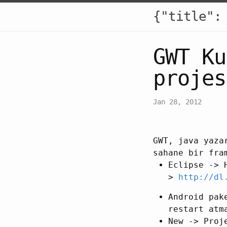
{"title":
GWT Ku
projes
Jan 28, 2012
GWT, java yaza
sahane bir fra
Eclipse -> 
>
http://dl
Android pak
restart atm
New -> Proj