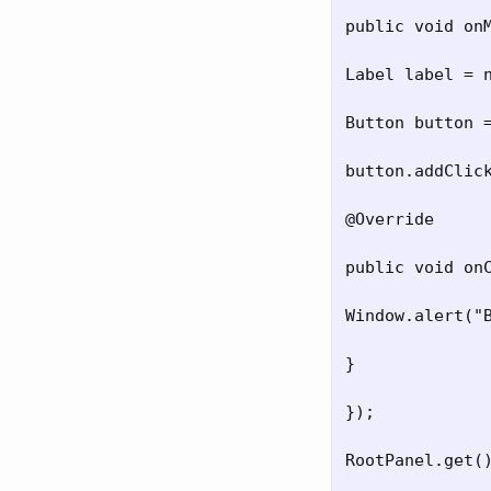
public void onM
Label label = n
Button button =
button.addClick
@Override

public void onC
Window.alert("B
}

});

RootPanel.get()