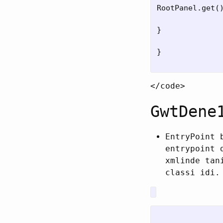
RootPanel.get()
}

}

</code>
GwtDene
EntryPoint 
entrypoint 
xmlinde tan
classi idi.