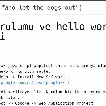
 "Who let the dogs out"}
rulumu ve hello wo
i
rak javascript applicationlar olusturmaya ola
mework. Kurulum soyle:
Help -> Install New Software -
.google.com/eclipse/plugin/3.7
edi secilmeyebilir. Kurulum bittikten sonra e
ak ister.
ect -> Google -> Web Application Project