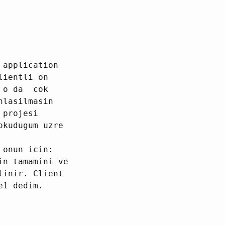
 application
lientli on
i o da cok
nlasilmasin
 projesi
okudugum uzre
 onun icin:
in tamamini ve
linir. Client
e1 dedim.