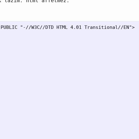
k lazim. html affetmez.
PUBLIC "-//W3C//DTD HTML 4.01 Transitional//EN">
