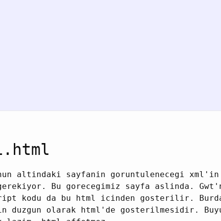
1.html
nun altindaki sayfanin goruntulenecegi xml'in
gerekiyor. Bu gorecegimiz sayfa aslinda. Gwt'
ript kodu da bu html icinden gosterilir. Burd
in duzgun olarak html'de gosterilmesidir. Buy