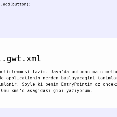
.add(button);

1.gwt.xml
belirlenmesi lazim. Java'da bulunan main meth
de applicationin nerden baslayacagini tanimla
imlanir. Soyle ki benim EntryPointim az oncek
 Onu xml'e asagidaki gibi yaziyorum: