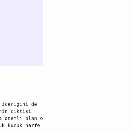
 icerigini de
nin ciktisi
a onemli olan o
uk kucuk harfe