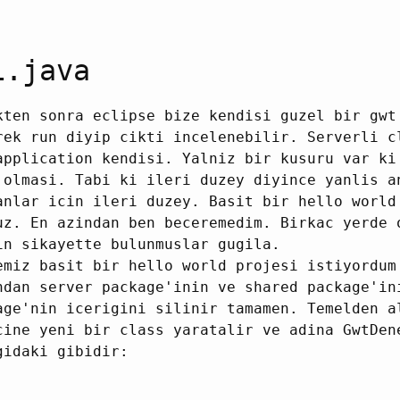
1.java
kten sonra eclipse bize kendisi guzel bir gwt
rek run diyip cikti incelenebilir. Serverli c
application kendisi. Yalniz bir kusuru var k
 olmasi. Tabi ki ileri duzey diyince yanlis a
anlar icin ileri duzey. Basit bir hello world
uz. En azindan ben beceremedim. Birkac yerde 
in sikayette bulunmuslar gugila.
emiz basit bir hello world projesi istiyordum
ndan server package'inin ve shared package'in
age'nin icerigini silinir tamamen. Temelden a
cine yeni bir class yaratalir ve adina GwtDen
gidaki gibidir: