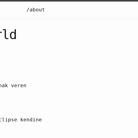
/about
rld
nak veren
clipse kendine