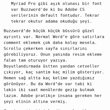
Myriad Pro gibi aşık olunası bir font
var Buzzword'de ki bu Adobe CS
serilerinin default fontudur. Tekrar
tekrar okutur adama okuduğu şeyi.
Buzzword’de küçük küçük büssürü güzel
ayrıntı var. Normal Word’e göre satırlara
comment eklemek çok daha kolay mesela.
Scrollu çekerken sayfa sınırlarını
görebiliyoruz. Onun yanında resim ekleme
falan tam oturuyor yazıya.
Boyutlandırmada üstten yandan cetveller
çıkıyor, kaç santim kaç milim gösteriyor.
Hemen sağ altta kaç kelime yazdığımız
görünüyor. Bu da Word’de var tabi ki
lakin iki saat menülerde gezip bulmak
lazım. Adobe pratikçe insana gereken her
şeyi elinin altına vermiş.