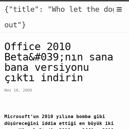
{"title": "Who let the dogs
out"}
Office 2010
Beta&#039;nın sana
bana versiyonu
çıktı indirin
Nov 18, 2009
Microsoft’un 2010 yılına bomba gibi
düşüreceğini iddia ettiği en büyük iki