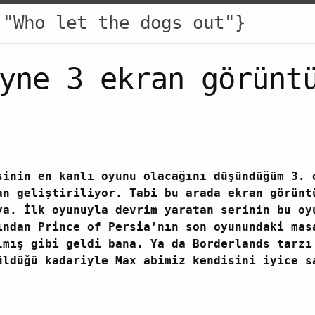
 "Who let the dogs out"}
yne 3 ekran görünt
sinin en kanlı oyunu olacağını düşündüğüm 3. 
an geliştiriliyor. Tabi bu arada ekran görünt
ya. İlk oyunuyla devrim yaratan serinin bu oy
ından Prince of Persia’nın son oyunundaki mas
lmış gibi geldi bana. Ya da Borderlands tarzı
üldüğü kadariyle Max abimiz kendisini iyice s