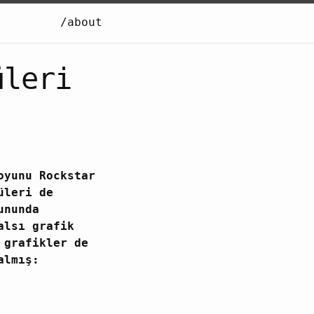
/about
üleri
oyunu Rockstar
üleri de
ununda
alsı grafik
 grafikler de
almış: